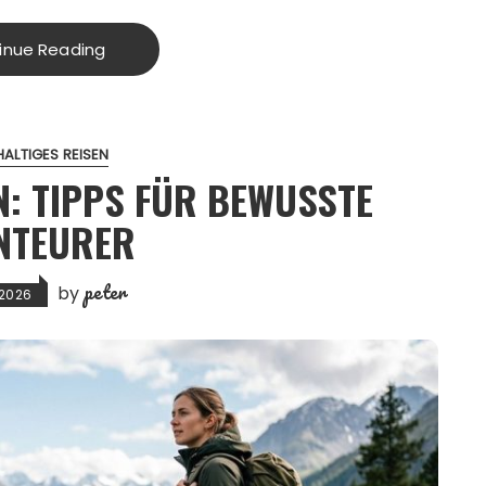
inue Reading
ALTIGES REISEN
N: TIPPS FÜR BEWUSSTE
NTEURER
peter
by
 2026