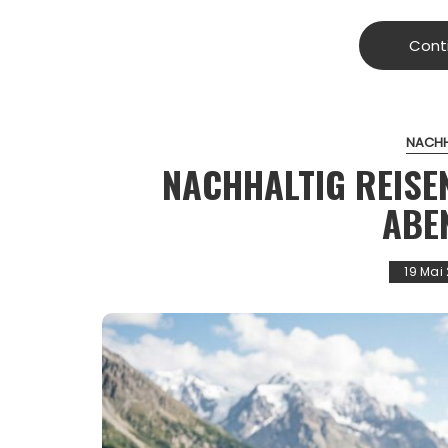
Cont
NACHH
NACHHALTIG REISE
ABE
19 Mai