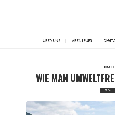
Skip
to
content
ÜBER UNS
ABENTEUER
DIGIT
NACHH
WIE MAN UMWELTFRE
19 Mai