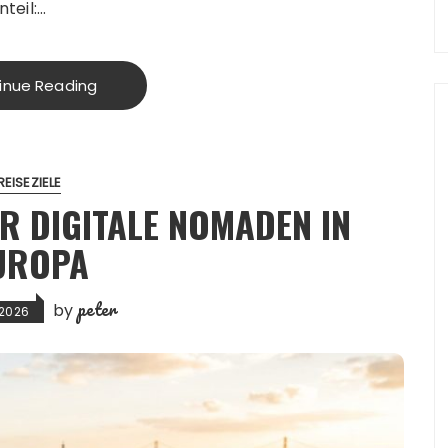
teil:…
inue Reading
REISEZIELE
ÜR DIGITALE NOMADEN IN
UROPA
peter
by
 2026